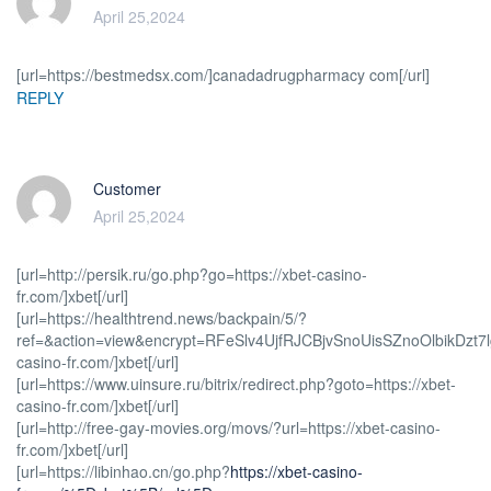
April 25,2024
[url=https://bestmedsx.com/]canadadrugpharmacy com[/url]
REPLY
Customer
April 25,2024
[url=http://persik.ru/go.php?go=https://xbet-casino-
fr.com/]xbet[/url]
[url=https://healthtrend.news/backpain/5/?
ref=&action=view&encrypt=RFeSlv4UjfRJCBjvSnoUisSZnoOlbikDzt7
casino-fr.com/]xbet[/url]
[url=https://www.uinsure.ru/bitrix/redirect.php?goto=https://xbet-
casino-fr.com/]xbet[/url]
[url=http://free-gay-movies.org/movs/?url=https://xbet-casino-
fr.com/]xbet[/url]
[url=https://libinhao.cn/go.php?
https://xbet-casino-