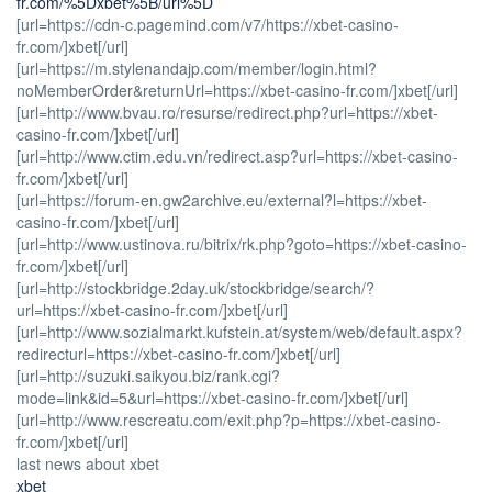
fr.com/%5Dxbet%5B/url%5D
[url=https://cdn-c.pagemind.com/v7/https://xbet-casino-
fr.com/]xbet[/url]
[url=https://m.stylenandajp.com/member/login.html?
noMemberOrder&returnUrl=https://xbet-casino-fr.com/]xbet[/url]
[url=http://www.bvau.ro/resurse/redirect.php?url=https://xbet-
casino-fr.com/]xbet[/url]
[url=http://www.ctim.edu.vn/redirect.asp?url=https://xbet-casino-
fr.com/]xbet[/url]
[url=https://forum-en.gw2archive.eu/external?l=https://xbet-
casino-fr.com/]xbet[/url]
[url=http://www.ustinova.ru/bitrix/rk.php?goto=https://xbet-casino-
fr.com/]xbet[/url]
[url=http://stockbridge.2day.uk/stockbridge/search/?
url=https://xbet-casino-fr.com/]xbet[/url]
[url=http://www.sozialmarkt.kufstein.at/system/web/default.aspx?
redirecturl=https://xbet-casino-fr.com/]xbet[/url]
[url=http://suzuki.saikyou.biz/rank.cgi?
mode=link&id=5&url=https://xbet-casino-fr.com/]xbet[/url]
[url=http://www.rescreatu.com/exit.php?p=https://xbet-casino-
fr.com/]xbet[/url]
last news about xbet
xbet