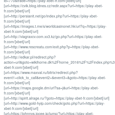
id=770&trade=https://play-xbet-fr.com/]xbet[/url]
[url=https://cvik.blog.idnes.cz/redir.aspx?url=https://play-xbet-
fr.com/]xbet[/url]
[url=http://persianit.net/go/index.php?url=https://play-xbet-
fr.com/]xbet[/url]
[url=https://images.t.me/s/worldcasinonet.hk/url?q=/https://play-
xbet-fr.com/]xbet[/url]
[url=http://viagraxcv.com.xx3.kz/go.php?url=https://play-xbet-
fr.com/]xbet[/url]
[url=http://www.rescreatu.com/exit.php?p=https://play-xbet-
fr.com/]xbet[/url]
[url=http://edkar.pl/redirect.php?
action=url&goto=wikihorne.dk%2Fhorne_2016%2F%2Findex.php%3F
xbet-fr.com/]xbet[/url]
[url=https://www.maxval.ru/bitrix/redirect.php?
event1=click_to_call&event2=&event3=&goto=https://play-xbet-
fr.com/]xbet[/url]
[url=https://maps.google.dm/url?sa=j&url=https://play-xbet-
fr.com/]xbet[/url]
[url=http://spirit.alrage.ru/?goto=https://play-xbet-fr.com/]xbet[/url]
[url=http://www.gold-hyip.com/check/goto.php?url=https://play-
xbet-fr.com/]xbet[/url]
[url=https://johnnys.jocee.jp/jump/?url=https://play-xbet-